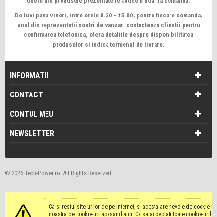
Unele din produsele prezentate le aducem doar la comanda.
De luni pana vineri, intre orele 8.30 - 15.00,
pentru fiecare comanda,
unul din reprezentatii nostri de vanzari contacteaza clientii pentru
confirmarea telefonica, ofera detaliile despre disponibilitatea
produselor si indica termenul de livrare.
INFORMATII
CONTACT
CONTUL MEU
NEWSLETTER
©
2026 Tech-Power.ro. All Rights Reserved.
Ca si restul site-urilor de pe internet, si acesta are nevoie de cookie-u
noastra de cookie-uri apasand
aici
. Ca sa acceptati toate cookie-uril